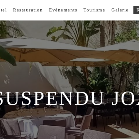
tel
Restauration
Evènements
Tourisme
Galerie
R
SUSPENDU J