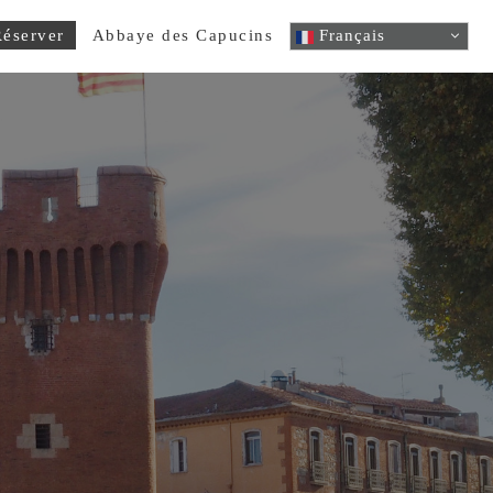
éserver
Abbaye des Capucins
Français