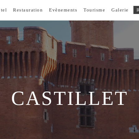
tel
Restauration
Evènements
Tourisme
Galerie
R
CASTILLET